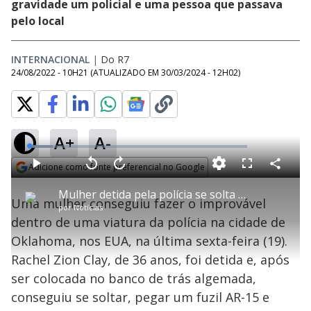
gravidade um policial e uma pessoa que passava
pelo local
INTERNACIONAL
|
Do R7
24/08/2022 - 10H21
(ATUALIZADO EM
30/03/2024 - 12H02
)
A+
A-
L
o
a
Adicione como fonte preferencial no Google
d
C
P
V
A
P
F
e
o
l
o
v
u
Opens in new window
d
m
a
l
a
l
:
Mulher detida pela polícia se solta de algemas, pega fuzil e abre fogo pela janela da viatura nos EUA
p
y
t
n
l
1
Uma mulher conseguiu fazer o improvável
a
a
ç
s
0
por
Notícias
r
r
a
c
.
t
1
r
l
r
7
dentro de uma viatura da polícia na cidade de
i
0
1
e
0
l
s
0
e
%
h
Oklahoma, nos EUA, na última sexta-feira (19).
e
s
n
a
g
e
r
u
g
Rachel Zion Clay, de 36 anos, foi detida e, após
n
u
a
d
n
o
d
ser colocada no banco de trás algemada,
s
o
s
conseguiu se soltar, pegar um fuzil AR-15 e