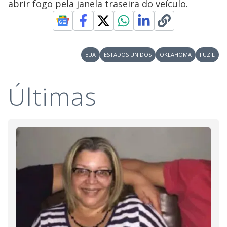
y
abrir fogo pela janela traseira do veículo.
M
V
u
d
o
i
EUA
ESTADOS UNIDOS
OKLAHOMA
FUZIL
d
Últimas
e
o