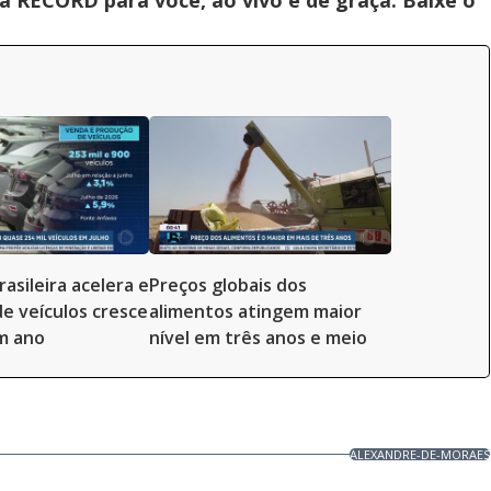
 RECORD para você, ao vivo e de graça. Baixe o
rasileira acelera e
Preços globais dos
e veículos cresce
alimentos atingem maior
m ano
nível em três anos e meio
ALEXANDRE-DE-MORAES