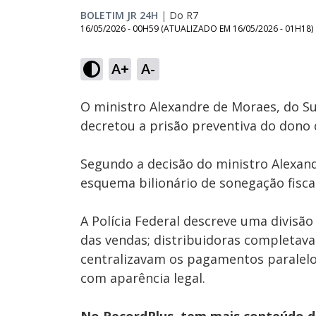
BOLETIM JR 24H
|
Do R7
16/05/2026 - 00H59
(ATUALIZADO EM
16/05/2026 - 01H18
)
A+
A-
Ativar
Som
O ministro Alexandre de Moraes, do Sup
decretou a prisão preventiva do dono 
Segundo a decisão do ministro Alexand
esquema bilionário de sonegação fisca
A Polícia Federal descreve uma divisão 
das vendas; distribuidoras completav
centralizavam os pagamentos paralelos
com aparência legal.