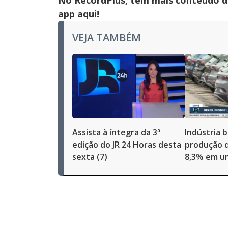
No RecordPlus, tem mais conteúdo da
app
aqui!
VEJA TAMBÉM
Assista à íntegra da 3ª
Indústria b
edição do JR 24 Horas desta
produção d
sexta (7)
8,3% em u