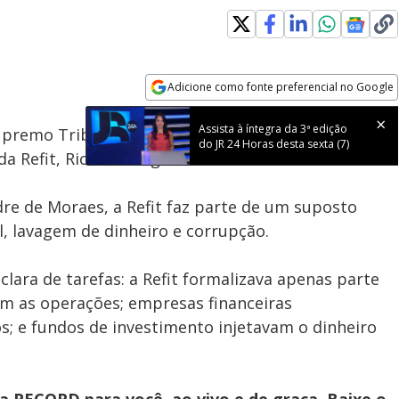
Loaded
:
100.00%
Adicione como fonte preferencial no Google
Velocidade
Opens in new window
Assista à íntegra da 3ª edição
remo Tribunal Federal, tirou o sigilo da decisão e
do JR 24 Horas desta sexta (7)
da Refit, Ricardo Magro.
re de Moraes, a Refit faz parte de um suposto
l, lavagem de dinheiro e corrupção.
clara de tarefas: a Refit formalizava apenas parte
am as operações; empresas financeiras
; e fundos de investimento injetavam o dinheiro