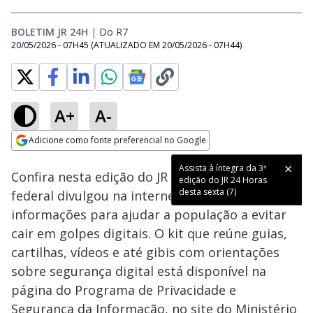
BOLETIM JR 24H
|
Do R7
20/05/2026 - 07H45
(ATUALIZADO EM
20/05/2026 - 07H44
)
A+
A-
Loaded
:
39.04%
Adicione como fonte preferencial no Google
Subtitles
Ativar
Som
Opens in new window
Assista à íntegra da 3ª
Confira nesta edição do JR 24 Horas: O governo
edição do JR 24 Horas
desta sexta (7)
federal divulgou na internet um kit com
informações para ajudar a população a evitar
cair em golpes digitais. O kit que reúne guias,
cartilhas, vídeos e até gibis com orientações
sobre segurança digital está disponível na
página do Programa de Privacidade e
Segurança da Informação, no site do Ministério