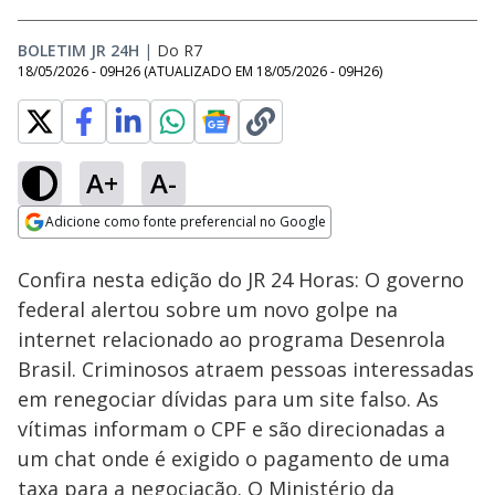
BOLETIM JR 24H
|
Do R7
18/05/2026 - 09H26
(ATUALIZADO EM
18/05/2026 - 09H26
)
A+
A-
Loaded
:
26.60%
Adicione como fonte preferencial no Google
Subtitles
Ativar
Som
Opens in new window
Confira nesta edição do JR 24 Horas: O governo
federal alertou sobre um novo golpe na
internet relacionado ao programa Desenrola
Brasil. Criminosos atraem pessoas interessadas
em renegociar dívidas para um site falso. As
vítimas informam o CPF e são direcionadas a
um chat onde é exigido o pagamento de uma
taxa para a negociação. O Ministério da