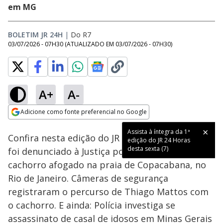
em MG
BOLETIM JR 24H
|
Do R7
03/07/2026 - 07H30
(ATUALIZADO EM
03/07/2026 - 07H30
)
A+
A-
Loaded
:
42.52%
Adicione como fonte preferencial no Google
Subtitles
Ativar
Som
Opens in new window
Assista à íntegra da 1ª
Confira nesta edição do JR 24 Horas: Um homem
edição do JR 24 Horas
desta sexta (7)
foi denunciado à Justiça por matar o próprio
cachorro afogado na praia de Copacabana, no
Rio de Janeiro. Câmeras de segurança
registraram o percurso de Thiago Mattos com
o cachorro. E ainda: Polícia investiga se
assassinato de casal de idosos em Minas Gerais