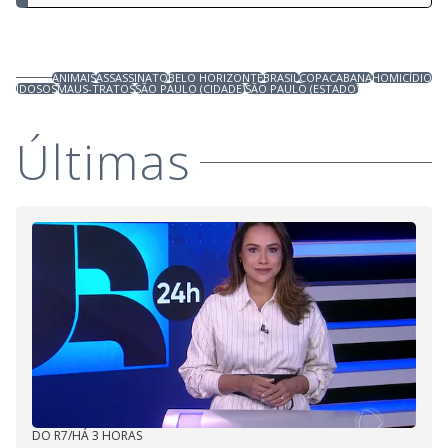
ANIMAIS
ASSASSINATO
BELO HORIZONTE
BRASIL
COPACABANA
HOMICÍDIO
IDOSOS
MAUS-TRATOS
SÃO PAULO (CIDADE)
SÃO PAULO (ESTADO)
Últimas
DO R7
/
HÁ 3 HORAS