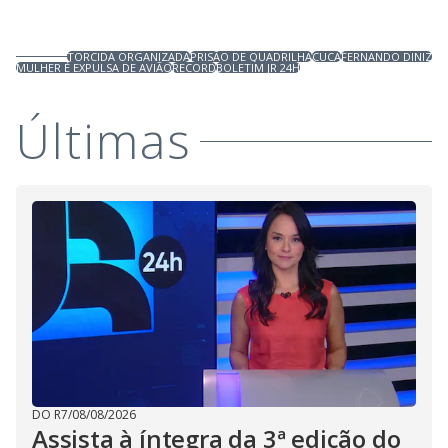
TORCIDA ORGANIZADA
PRISÃO DE QUADRILHA
CUCA
FERNANDO DINIZ
MULHER É EXPULSA DE AVIÃO
RECORD
BOLETIM JR 24H
Últimas
DO R7
/
08/08/2026
Assista à íntegra da 3ª edição do