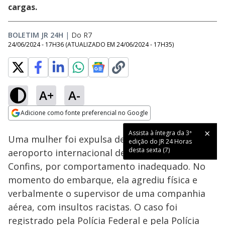
cargas.
BOLETIM JR 24H
|
Do R7
24/06/2024 - 17H36
(ATUALIZADO EM
24/06/2024 - 17H35
)
A+
A-
Loaded
:
39.14%
Adicione como fonte preferencial no Google
Ativar
Som
Opens in new window
Assista à íntegra da 3ª
Uma mulher foi expulsa de um avião, no
edição do JR 24 Horas
desta sexta (7)
aeroporto internacional de Belo Horizonte, em
Confins, por comportamento inadequado. No
momento do embarque, ela agrediu física e
verbalmente o supervisor de uma companhia
aérea, com insultos racistas. O caso foi
registrado pela Polícia Federal e pela Polícia