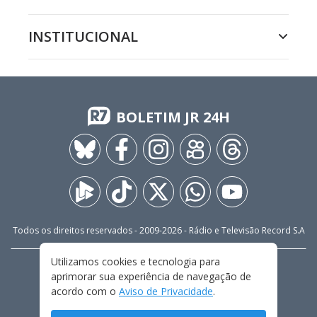
INSTITUCIONAL
BOLETIM JR 24H
Todos os direitos reservados - 2009-
2026
- Rádio e Televisão Record S.A
Utilizamos cookies e tecnologia para
CARREIRA
FALE CONOSCO
PRIVACIDADE
aprimorar sua experiência de navegação de
TERMOS E CONDIÇÕES DE USO
acordo com o
Aviso de Privacidade
.