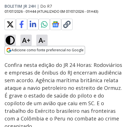
BOLETIM JR 24H
|
Do R7
07/07/2026 - 01H44
(ATUALIZADO EM
07/07/2026 - 01H43
)
A+
A-
Loaded
:
4.98%
Adicione como fonte preferencial no Google
Ativar
Som
Opens in new window
Confira nesta edição do JR 24 Horas: Rodoviários
e empresas de ônibus do RJ encerram audiência
sem acordo. Agência marítima britânica relata
ataque a navio petroleiro no estreito de Ormuz.
É grave o estado de saúde do piloto e do
copiloto de um avião que caiu em SC. E o
trabalho do Exército brasileiro nas fronteiras
com a Colômbia e o Peru no combate ao crime
organizado.