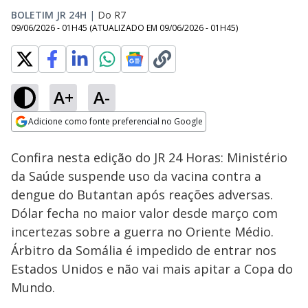
BOLETIM JR 24H
|
Do R7
09/06/2026 - 01H45
(ATUALIZADO EM
09/06/2026 - 01H45
)
A+
A-
Loaded
:
8.64%
Adicione como fonte preferencial no Google
Ativar
Som
Opens in new window
PF indicia 16
Confira nesta edição do JR 24 Horas: Ministério
funcionários e ex-
funcionários da
da Saúde suspende uso da vacina contra a
Voepass por acidente
dengue do Butantan após reações adversas.
que matou 62
pessoas
Dólar fecha no maior valor desde março com
incertezas sobre a guerra no Oriente Médio.
Árbitro da Somália é impedido de entrar nos
Estados Unidos e não vai mais apitar a Copa do
Mundo.