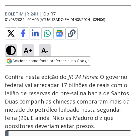
BOLETIM JR 24H
|
Do R7
01/08/2024 - 02H06
(ATUALIZADO EM
01/08/2024 - 02H06
)
A+
A-
Loaded
:
27.72%
Adicione como fonte preferencial no Google
Subtitles
Ativar
Som
Opens in new window
Confira nesta edição do
JR 24 Horas
: O governo
federal vai arrecadar 17 bilhões de reais com o
leilão de reservas do pré-sal na bacia de Santos.
Duas companhias chinesas compraram mais da
metade do petróleo leiloado nesta segunda-
feira (29). E ainda: Nicolás Maduro diz que
opositores deveriam estar presos.