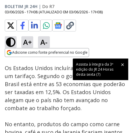
BOLETIM JR 24H
|
Do R7
03/06/2026 - 17H08
(ATUALIZADO EM
03/06/2026 - 17H08
)
A+
A-
Loaded
:
100.00%
Adicione como fonte preferencial no Google
Subtitles
Ativar
Som
Opens in new window
Assista à íntegra da 3ª
Os Estados Unidos incluíram o Brasil em mais
edição do JR 24 Horas
desta sexta (7)
um tarifaço. Segundo o governo americano, o
Brasil está entre as 53 economias que poderão
ser taxadas em 12,5%. Os Estados Unidos
alegam que o país não tem avançado no
combate ao trabalho forçado.
No entanto, produtos do campo como carne
bovina, café e suco de laranja ficariam isentos.