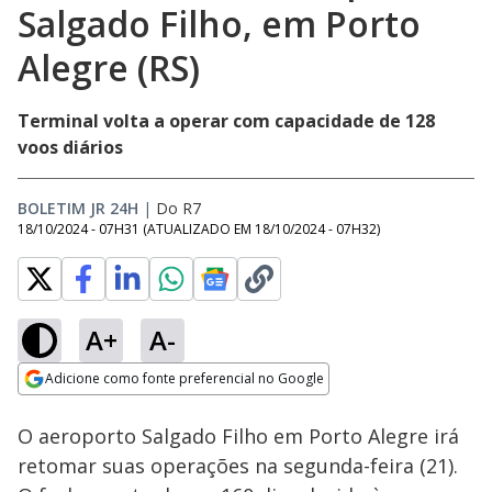
Salgado Filho, em Porto
Alegre (RS)
Terminal volta a operar com capacidade de 128
voos diários
BOLETIM JR 24H
|
Do R7
18/10/2024 - 07H31
(ATUALIZADO EM
18/10/2024 - 07H32
)
A+
A-
Loaded
:
100.00%
Adicione como fonte preferencial no Google
Subtitles
Ativar
Som
Opens in new window
O aeroporto Salgado Filho em Porto Alegre irá
retomar suas operações na segunda-feira (21).