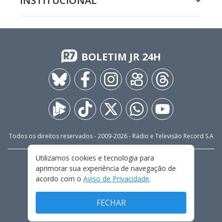
INSTITUCIONAL
BOLETIM JR 24H
Todos os direitos reservados - 2009-
2026
- Rádio e Televisão Record S.A
Utilizamos cookies e tecnologia para
CARREIRA
FALE CONOSCO
PRIVACIDADE
aprimorar sua experiência de navegação de
TERMOS E CONDIÇÕES DE USO
acordo com o
Aviso de Privacidade
.
FECHAR