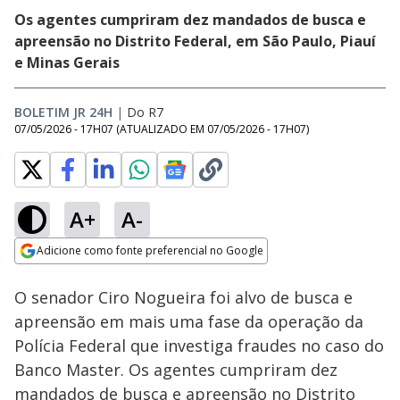
Os agentes cumpriram dez mandados de busca e
apreensão no Distrito Federal, em São Paulo, Piauí
e Minas Gerais
BOLETIM JR 24H
|
Do R7
07/05/2026 - 17H07
(ATUALIZADO EM
07/05/2026 - 17H07
)
A+
A-
Loaded
:
66.03%
Adicione como fonte preferencial no Google
Subtitles
Ativar
Som
Opens in new window
O senador Ciro Nogueira foi alvo de busca e
apreensão em mais uma fase da operação da
Polícia Federal que investiga fraudes no caso do
Banco Master. Os agentes cumpriram dez
mandados de busca e apreensão no Distrito