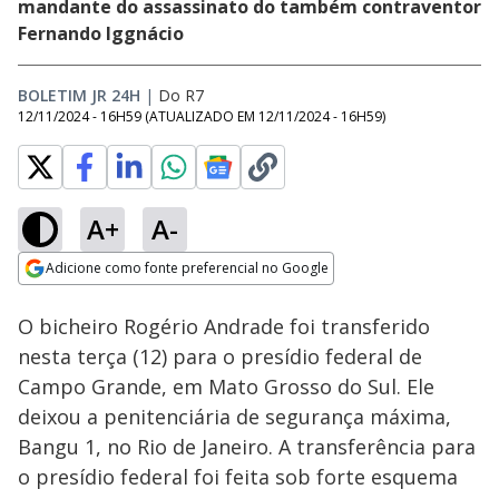
mandante do assassinato do também contraventor
Fernando Iggnácio
BOLETIM JR 24H
|
Do R7
12/11/2024 - 16H59
(ATUALIZADO EM
12/11/2024 - 16H59
)
A+
A-
Loaded
:
100.00%
Adicione como fonte preferencial no Google
Subtitles
Ativar
Som
Opens in new window
O bicheiro Rogério Andrade foi transferido
nesta terça (12) para o presídio federal de
Campo Grande, em Mato Grosso do Sul. Ele
deixou a penitenciária de segurança máxima,
Bangu 1, no Rio de Janeiro. A transferência para
o presídio federal foi feita sob forte esquema