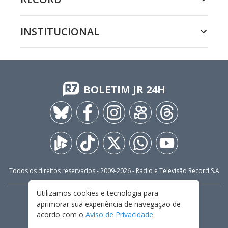
INSTITUCIONAL
BOLETIM JR 24H
Todos os direitos reservados - 2009-
2026
- Rádio e Televisão Record S.A
Utilizamos cookies e tecnologia para
CARREIRA
FALE CONOSCO
PRIVACIDADE
aprimorar sua experiência de navegação de
TERMOS E CONDIÇÕES DE USO
acordo com o
Aviso de Privacidade
.