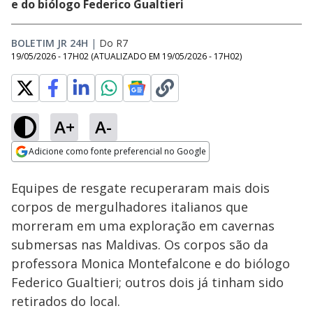
e do biólogo Federico Gualtieri
BOLETIM JR 24H
|
Do R7
19/05/2026 - 17H02
(ATUALIZADO EM
19/05/2026 - 17H02
)
A+
A-
Loaded
:
100.00%
Adicione como fonte preferencial no Google
Subtitles
Ativar
Som
Opens in new window
Equipes de resgate recuperaram mais dois
corpos de mergulhadores italianos que
morreram em uma exploração em cavernas
submersas nas Maldivas. Os corpos são da
professora Monica Montefalcone e do biólogo
Federico Gualtieri; outros dois já tinham sido
retirados do local.