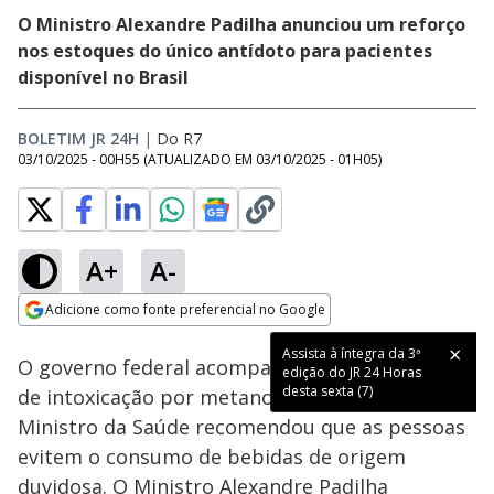
O Ministro Alexandre Padilha anunciou um reforço
nos estoques do único antídoto para pacientes
disponível no Brasil
BOLETIM JR 24H
|
Do R7
03/10/2025 - 00H55
(ATUALIZADO EM
03/10/2025 - 01H05
)
A+
A-
Loaded
:
57.76%
Adicione como fonte preferencial no Google
Subtitles
Ativar
Som
Opens in new window
Assista à íntegra da 3ª
O governo federal acompanha 59 notificações
edição do JR 24 Horas
desta sexta (7)
de intoxicação por metanol em todo o país. O
Ministro da Saúde recomendou que as pessoas
evitem o consumo de bebidas de origem
duvidosa. O Ministro Alexandre Padilha