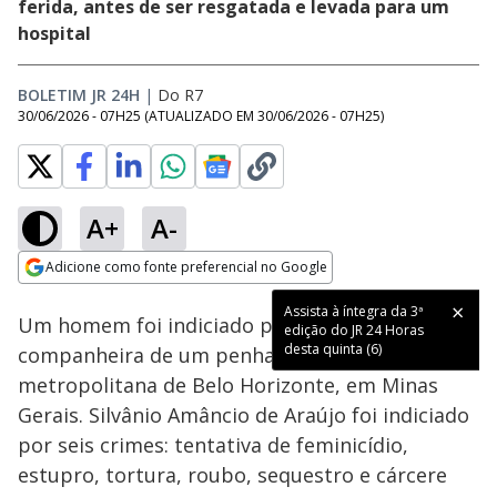
ferida, antes de ser resgatada e levada para um
hospital
BOLETIM JR 24H
|
Do R7
30/06/2026 - 07H25
(ATUALIZADO EM
30/06/2026 - 07H25
)
A+
A-
Loaded
:
100.00%
Adicione como fonte preferencial no Google
Subtitles
Ativar
Som
Opens in new window
Assista à íntegra da 3ª
Um homem foi indiciado por jogar a ex-
edição do JR 24 Horas
desta quinta (6)
companheira de um penhasco na região
metropolitana de Belo Horizonte, em Minas
Gerais. Silvânio Amâncio de Araújo foi indiciado
por seis crimes: tentativa de feminicídio,
estupro, tortura, roubo, sequestro e cárcere