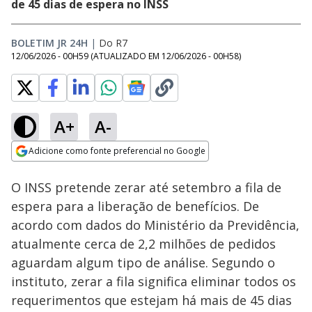
de 45 dias de espera no INSS
BOLETIM JR 24H
|
Do R7
12/06/2026 - 00H59
(ATUALIZADO EM
12/06/2026 - 00H58
)
A+
A-
Loaded
:
73.56%
Adicione como fonte preferencial no Google
Subtitles
Ativar
Som
Opens in new window
O INSS pretende zerar até setembro a fila de
espera para a liberação de benefícios. De
acordo com dados do Ministério da Previdência,
atualmente cerca de 2,2 milhões de pedidos
aguardam algum tipo de análise. Segundo o
instituto, zerar a fila significa eliminar todos os
requerimentos que estejam há mais de 45 dias