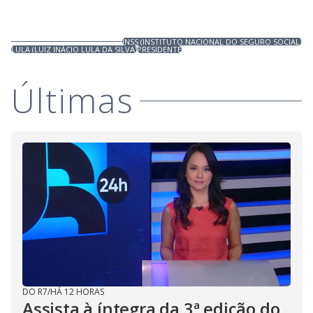
INSS (INSTITUTO NACIONAL DO SEGURO SOCIAL)
LULA (LUIZ INÁCIO LULA DA SILVA)
PRESIDENTE
Últimas
DO R7
/
HÁ 12 HORAS
Assista à íntegra da 3ª edição do