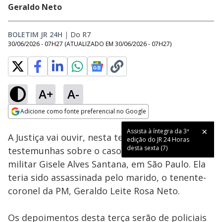
Geraldo Neto
BOLETIM JR 24H
|
Do R7
30/06/2026 - 07H27
(ATUALIZADO EM
30/06/2026 - 07H27
)
A+
A-
Loaded
:
100.00%
Adicione como fonte preferencial no Google
Subtitles
Ativar
Som
Opens in new window
Assista à íntegra da 3ª
A Justiça vai ouvir, nesta terça-feira (30), novas
edição do JR 24 Horas
desta sexta (7)
testemunhas sobre o caso da morte da policial
militar Gisele Alves Santana, em São Paulo. Ela
teria sido assassinada pelo marido, o tenente-
coronel da PM, Geraldo Leite Rosa Neto.
Os depoimentos desta terça serão de policiais