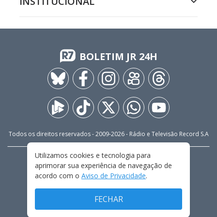
INSTITUCIONAL
BOLETIM JR 24H
Todos os direitos reservados - 2009-
2026
- Rádio e Televisão Record S.A
Utilizamos cookies e tecnologia para
CARREIRA
FALE CONOSCO
PRIVACIDADE
aprimorar sua experiência de navegação de
TERMOS E CONDIÇÕES DE USO
acordo com o
Aviso de Privacidade
.
FECHAR