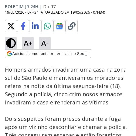
BOLETIM JR 24H
|
Do R7
19/05/2026 - 07H34
(ATUALIZADO EM
19/05/2026 - 07H34
)
A+
A-
Loaded
:
100.00%
Adicione como fonte preferencial no Google
Subtitles
Ativar
Som
Opens in new window
Homens armados invadiram uma casa na zona
sul de São Paulo e mantiveram os moradores
reféns na noite da última segunda-feira (18).
Segundo a polícia, cinco criminosos armados
invadiram a casa e renderam as vítimas.
Dois suspeitos foram presos durante a fuga
após um vizinho desconfiar e chamar a polícia.
Três conseguiram escapar e estão foragidos.