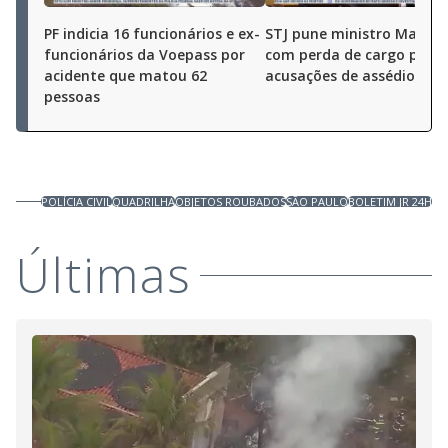
PF indicia 16 funcionários e ex-
STJ pune ministro Marco 
funcionários da Voepass por
com perda de cargo por
acidente que matou 62
acusações de assédio sex
pessoas
POLÍCIA CIVIL
QUADRILHA
OBJETOS ROUBADOS
SÃO PAULO
BOLETIM JR 24H
Últimas