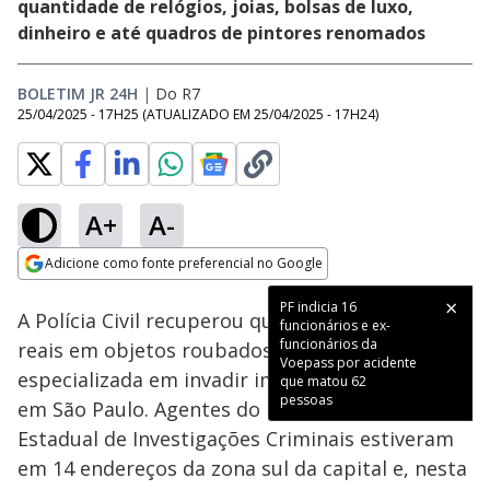
quantidade de relógios, joias, bolsas de luxo,
dinheiro e até quadros de pintores renomados
BOLETIM JR 24H
|
Do R7
25/04/2025 - 17H25
(ATUALIZADO EM
25/04/2025 - 17H24
)
A+
A-
Loaded
:
100.00%
Adicione como fonte preferencial no Google
Subtitles
Ativar
Som
Opens in new window
PF indicia 16
A Polícia Civil recuperou quase meio milhão de
funcionários e ex-
funcionários da
reais em objetos roubados por uma quadrilha
Voepass por acidente
especializada em invadir imóveis de alto padrão
que matou 62
pessoas
em São Paulo. Agentes do Departamento
Estadual de Investigações Criminais estiveram
em 14 endereços da zona sul da capital e, nesta