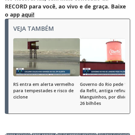
RECORD para você, ao vivo e de graça. Baixe
o app
aqui!
VEJA TAMBÉM
RS entra em alerta vermelho
Governo do Rio pede falê
para tempestades e risco de
da Refit, antiga refinaria 
ciclone
Manguinhos, por dívida d
26 bilhões
BAHIA (ESTADO)
FEBRE AMARELA
RIO DE JANEIRO (ESTADO)
SÃO PAULO (CIDADE)