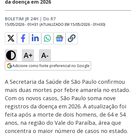
da doença em 2026
BOLETIM JR 24H
|
Do R7
15/05/2026 - 01H31
(ATUALIZADO EM
15/05/2026 - 01H30
)
A+
A-
Loaded
:
72.06%
Adicione como fonte preferencial no Google
Subtitles
Ativar
Som
Opens in new window
A Secretaria da Saúde de São Paulo confirmou
mais duas mortes por febre amarela no estado.
Com os novos casos, São Paulo soma nove
registros da doença em 2026. A atualização foi
feita após a morte de dois homens, de 64 e 54
anos, na região do Vale do Paraíba, área que
concentra o maior número de casos no estado.