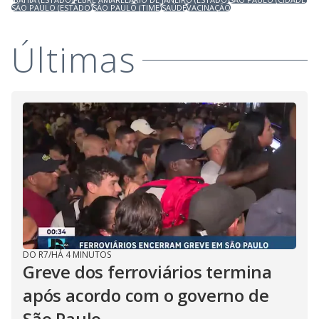
SÃO PAULO (ESTADO)
SÃO PAULO (TIME)
SAÚDE
VACINAÇÃO
Últimas
DO R7
/
HÁ 4 MINUTOS
Greve dos ferroviários termina
após acordo com o governo de
São Paulo