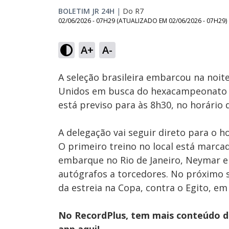
BOLETIM JR 24H
|
Do R7
02/06/2026 - 07H29
(ATUALIZADO EM
02/06/2026 - 07H29
)
A+
A-
Ativar
Som
A seleção brasileira embarcou na noite
Unidos em busca do hexacampeonato 
está previso para às 8h30, no horário d
A delegação vai seguir direto para o 
O primeiro treino no local está marcad
embarque no Rio de Janeiro, Neymar e
autógrafos a torcedores. No próximo s
da estreia na Copa, contra o Egito, em
No RecordPlus, tem mais conteúdo da