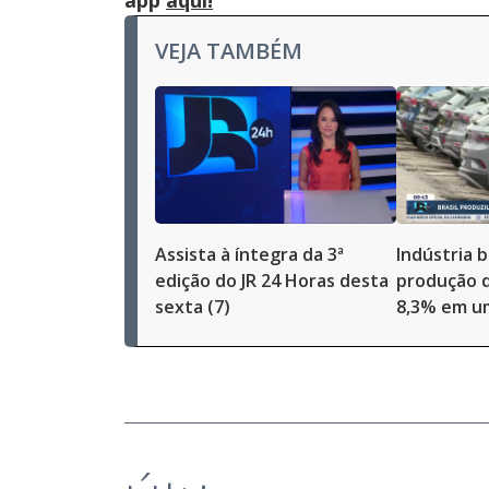
app
aqui!
VEJA TAMBÉM
Assista à íntegra da 3ª
Indústria b
edição do JR 24 Horas desta
produção d
sexta (7)
8,3% em u