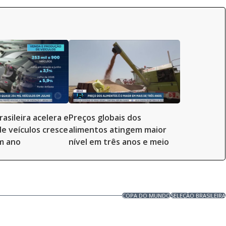
rasileira acelera e
Preços globais dos
e veículos cresce
alimentos atingem maior
m ano
nível em três anos e meio
COPA DO MUNDO
SELEÇÃO BRASILEIRA