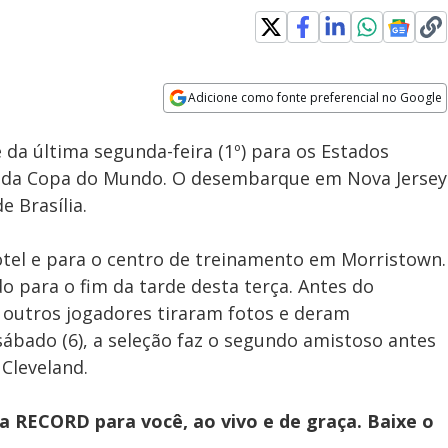
Loaded
:
100.00%
Adicione como fonte preferencial no Google
Subtitles
Velocidade
Opens in new window
Assista à íntegra da 3ª edição
 da última segunda-feira (1º) para os Estados
do JR 24 Horas desta sexta (7)
da Copa do Mundo. O desembarque em Nova Jersey
e Brasília.
hotel e para o centro de treinamento em Morristown.
o para o fim da tarde desta terça. Antes do
 outros jogadores tiraram fotos e deram
ábado (6), a seleção faz o segundo amistoso antes
 Cleveland.
 RECORD para você, ao vivo e de graça. Baixe o