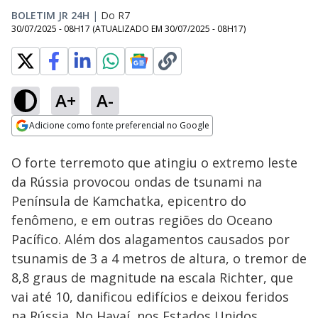
BOLETIM JR 24H
|
Do R7
30/07/2025 - 08H17
(ATUALIZADO EM
30/07/2025 - 08H17
)
A+
A-
Loaded
:
100.00%
Adicione como fonte preferencial no Google
Subtitles
Ativar
Som
Opens in new window
O forte terremoto que atingiu o extremo leste
da Rússia provocou ondas de tsunami na
Península de Kamchatka, epicentro do
fenômeno, e em outras regiões do Oceano
Pacífico. Além dos alagamentos causados por
tsunamis de 3 a 4 metros de altura, o tremor de
8,8 graus de magnitude na escala Richter, que
vai até 10, danificou edifícios e deixou feridos
na Rússia. No Havaí, nos Estados Unidos,