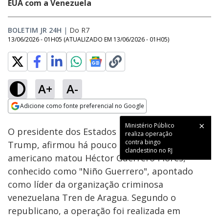
EUA com a Venezuela
BOLETIM JR 24H
|
Do R7
13/06/2026 - 01H05
(ATUALIZADO EM
13/06/2026 - 01H05
)
A+
A-
Loaded
:
100.00%
Adicione como fonte preferencial no Google
Subtitles
Ativar
Som
Opens in new window
O presidente dos Estados Unidos, Donald
Trump, afirmou há pouco que o Exército
americano matou Héctor Guerrero Flores,
conhecido como "Niño Guerrero", apontado
como líder da organização criminosa
venezuelana Tren de Aragua. Segundo o
republicano, a operação foi realizada em