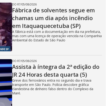
DO R7
/
05/08/2026
Fábrica de solventes segue em
chamas um dia após incêndio
em Itaquaquecetuba (SP)
A fábrica está com a documentação em dia na prefeitura,
mas com uma licença de operação vencida na Companhia
Ambiental do Estado de São Paulo
DO R7
/
05/08/2026
Assista à íntegra da 2ª edição do
JR 24 Horas desta quarta (5)
Greve dos ferroviários entra no segundo dia e trava
transporte em São Paulo. Polícia descobre gráfica
clandestina de dinheiro falso dentro do Complexo da
Maré.