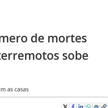
úmero de mortes
terremotos sobe
am as casas