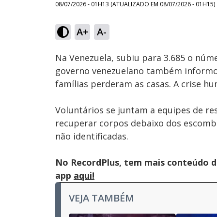
08/07/2026 - 01H13
(ATUALIZADO EM
08/07/2026 - 01H15
)
A+
A-
Ativar
Som
Na Venezuela, subiu para 3.685 o núm
governo venezuelano também informou 
famílias perderam as casas. A crise hu
Voluntários se juntam a equipes de re
recuperar corpos debaixo dos escombro
não identificadas.
No RecordPlus, tem mais conteúdo da
app
aqui!
VEJA TAMBÉM