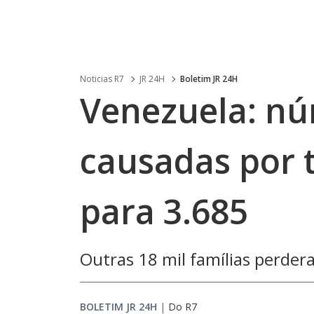
Noticias R7
JR 24H
Boletim JR 24H
Venezuela: n
causadas por 
para 3.685
Outras 18 mil famílias perder
BOLETIM JR 24H
|
Do R7