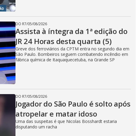
DO R7
/
05/08/2026
Assista à íntegra da 1ª edição do
JR 24 Horas desta quarta (5)
Greve dos ferroviários da CPTM entra no segundo dia em
São Paulo. Bombeiros seguem combatendo incêndio em
fábrica química de Itaquaquecetuba, na Grande SP
DO R7
/
05/08/2026
Jogador do São Paulo é solto após
atropelar e matar idoso
Uma das suspeitas é que Nicolas Bosshardt estaria
disputando um racha