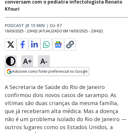
conversam com o pediatra infectologista Renato
Kfouri
PODCAST JR 15 MIN
|
Do R7
18/03/2025 - 23H02
(ATUALIZADO EM
18/03/2025 - 23H02
)
A+
A-
Loaded
:
5.73%
Adicione como fonte preferencial no Google
Ativar
Som
Opens in new window
A Secretaria de Saúde do Rio de Janeiro
confirmou dois novos casos de sarampo. As
vítimas são duas crianças da mesma família,
que já receberam alta médica. Mas a doença
não é um problema isolado do Rio de Janeiro —
outros lugares como os Estados Unidos, a