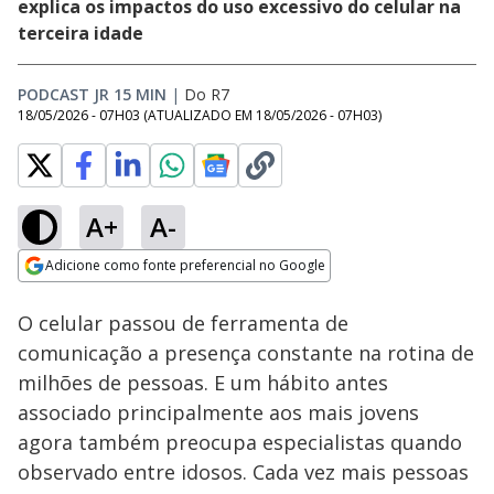
explica os impactos do uso excessivo do celular na
terceira idade
PODCAST JR 15 MIN
|
Do R7
18/05/2026 - 07H03
(ATUALIZADO EM
18/05/2026 - 07H03
)
A+
A-
Loaded
:
8.01%
Adicione como fonte preferencial no Google
Ativar
Som
Opens in new window
Podcast JR 15 Min
O celular passou de ferramenta de
#1481 | Ansiedade
infantil: como
comunicação a presença constante na rotina de
identificar, tratar e
milhões de pessoas. E um hábito antes
prevenir?
associado principalmente aos mais jovens
agora também preocupa especialistas quando
observado entre idosos. Cada vez mais pessoas