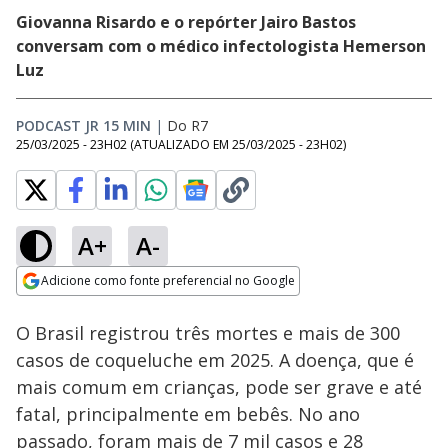
Giovanna Risardo e o repórter Jairo Bastos
conversam com o médico infectologista Hemerson
Luz
PODCAST JR 15 MIN
|
Do R7
25/03/2025 - 23H02
(ATUALIZADO EM
25/03/2025 - 23H02
)
A+
A-
Loaded
:
5.75%
Adicione como fonte preferencial no Google
Subtitles
Ativar
Som
Opens in new window
O Brasil registrou três mortes e mais de 300
casos de coqueluche em 2025. A doença, que é
mais comum em crianças, pode ser grave e até
fatal, principalmente em bebês. No ano
passado, foram mais de 7 mil casos e 28