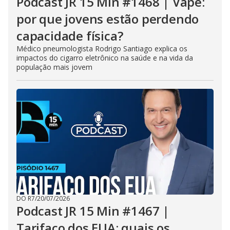
Podcast JR 15 Min #1468 | Vape:
por que jovens estão perdendo
capacidade física?
Médico pneumologista Rodrigo Santiago explica os
impactos do cigarro eletrônico na saúde e na vida da
população mais jovem
DO R7
/
20/07/2026
Podcast JR 15 Min #1467 |
Tarifaço dos EUA: quais os