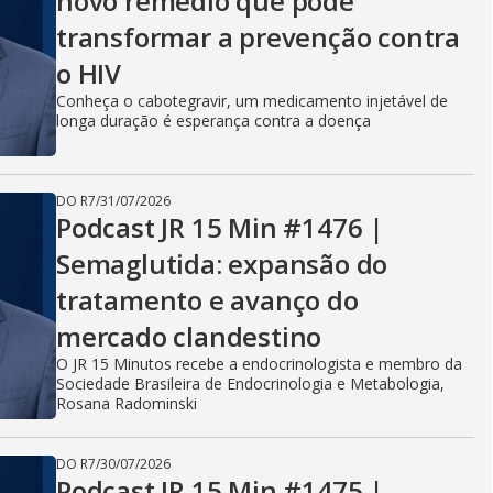
novo remédio que pode
transformar a prevenção contra
o HIV
Conheça o cabotegravir, um medicamento injetável de
longa duração é esperança contra a doença
DO R7
/
31/07/2026
Podcast JR 15 Min #1476 |
Semaglutida: expansão do
tratamento e avanço do
mercado clandestino
O JR 15 Minutos recebe a endocrinologista e membro da
Sociedade Brasileira de Endocrinologia e Metabologia,
Rosana Radominski
DO R7
/
30/07/2026
Podcast JR 15 Min #1475 |