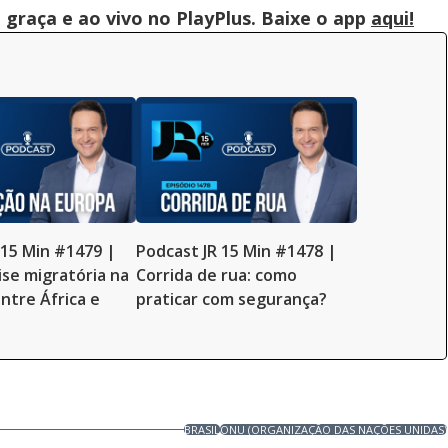
graça e ao vivo no PlayPlus. Baixe o app
aqui!
 15 Min #1479 |
Podcast JR 15 Min #1478 |
ise migratória na
Corrida de rua: como
ntre África e
praticar com segurança?
BRASIL
ONU (ORGANIZAÇÃO DAS NAÇÕES UNIDAS)