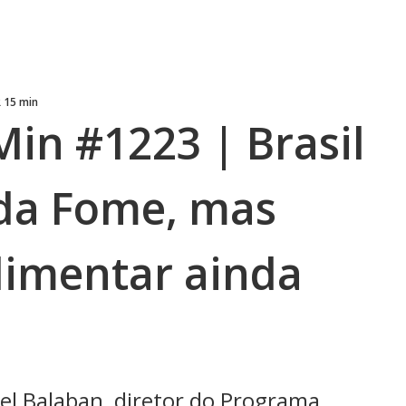
R 15 min
Min #1223 | Brasil
da Fome, mas
limentar ainda
el Balaban, diretor do Programa