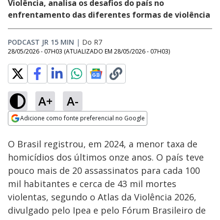
Violência, analisa os desafios do país no
enfrentamento das diferentes formas de violência
PODCAST JR 15 MIN
|
Do R7
28/05/2026 - 07H03
(ATUALIZADO EM
28/05/2026 - 07H03
)
A+
A-
Loaded
:
7.04%
Adicione como fonte preferencial no Google
Ativar
Som
Opens in new window
O Brasil registrou, em 2024, a menor taxa de
homicídios dos últimos onze anos. O país teve
pouco mais de 20 assassinatos para cada 100
mil habitantes e cerca de 43 mil mortes
violentas, segundo o Atlas da Violência 2026,
divulgado pelo Ipea e pelo Fórum Brasileiro de