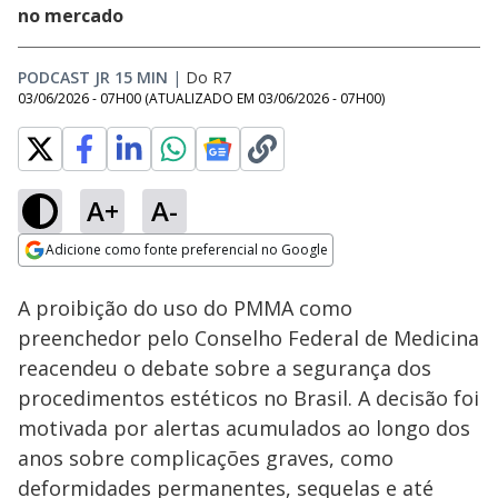
no mercado
PODCAST JR 15 MIN
|
Do R7
03/06/2026 - 07H00
(ATUALIZADO EM
03/06/2026 - 07H00
)
A+
A-
Loaded
:
6.96%
Adicione como fonte preferencial no Google
Ativar
Som
Opens in new window
A proibição do uso do PMMA como
preenchedor pelo Conselho Federal de Medicina
reacendeu o debate sobre a segurança dos
procedimentos estéticos no Brasil. A decisão foi
motivada por alertas acumulados ao longo dos
anos sobre complicações graves, como
deformidades permanentes, sequelas e até