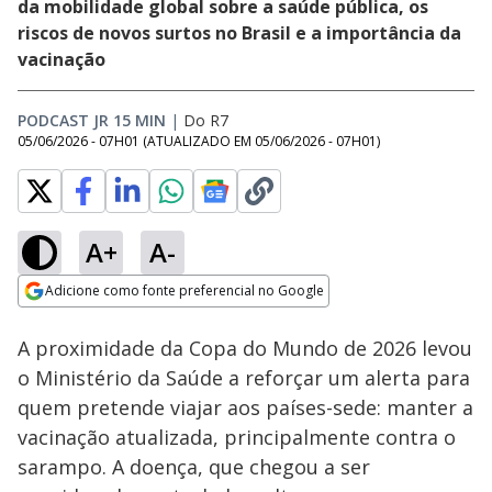
da mobilidade global sobre a saúde pública, os
riscos de novos surtos no Brasil e a importância da
vacinação
PODCAST JR 15 MIN
|
Do R7
05/06/2026 - 07H01
(ATUALIZADO EM
05/06/2026 - 07H01
)
A+
A-
Loaded
:
5.80%
Adicione como fonte preferencial no Google
Ativar
Som
Opens in new window
A proximidade da Copa do Mundo de 2026 levou
o Ministério da Saúde a reforçar um alerta para
quem pretende viajar aos países-sede: manter a
vacinação atualizada, principalmente contra o
sarampo. A doença, que chegou a ser