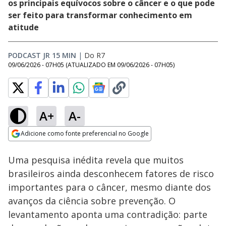
os principais equívocos sobre o câncer e o que pode
ser feito para transformar conhecimento em
atitude
PODCAST JR 15 MIN
|
Do R7
09/06/2026 - 07H05
(ATUALIZADO EM
09/06/2026 - 07H05
)
A+
A-
Loaded
:
5.77%
Adicione como fonte preferencial no Google
Ativar
Som
Opens in new window
Uma pesquisa inédita revela que muitos
brasileiros ainda desconhecem fatores de risco
importantes para o câncer, mesmo diante dos
avanços da ciência sobre prevenção. O
levantamento aponta uma contradição: parte