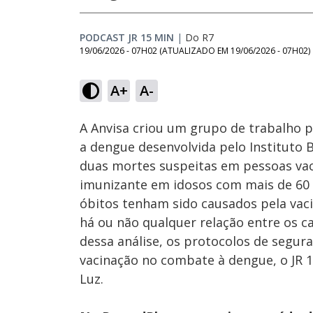
PODCAST JR 15 MIN
|
Do R7
19/06/2026 - 07H02
(ATUALIZADO EM
19/06/2026 - 07H02
)
Loaded
:
6.99%
A+
A-
Ativar
Som
A Anvisa criou um grupo de trabalho p
a dengue desenvolvida pelo Instituto B
duas mortes suspeitas em pessoas vac
imunizante em idosos com mais de 60 
óbitos tenham sido causados pela vaci
há ou não qualquer relação entre os ca
dessa análise, os protocolos de segur
vacinação no combate à dengue, o JR 
Luz.