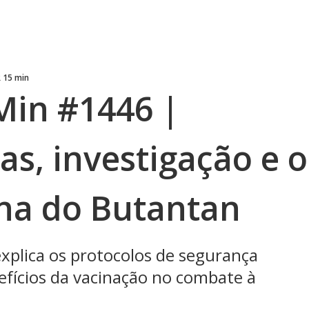
R 15 min
Min #1446 |
s, investigação e o
ina do Butantan
xplica os protocolos de segurança
efícios da vacinação no combate à