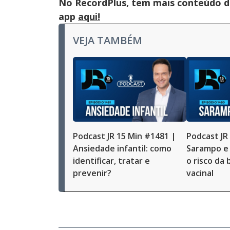
No RecordPlus, tem mais conteúdo da
app
aqui!
VEJA TAMBÉM
Podcast JR 15 Min #1481 |
Podcast JR
Ansiedade infantil: como
Sarampo e 
identificar, tratar e
o risco da
prevenir?
vacinal