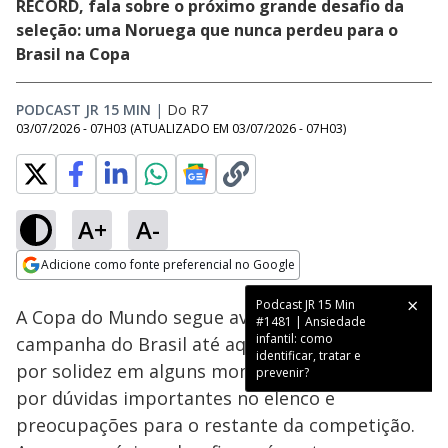
RECORD, fala sobre o próximo grande desafio da
seleção: uma Noruega que nunca perdeu para o
Brasil na Copa
PODCAST JR 15 MIN
|
Do R7
03/07/2026 - 07H03
(ATUALIZADO EM
03/07/2026 - 07H03
)
A+
A-
Loaded
:
10.66%
Adicione como fonte preferencial no Google
Ativar
Som
Opens in new window
Podcast JR 15 Min
A Copa do Mundo segue avançando, e a
#1481 | Ansiedade
infantil: como
campanha do Brasil até aqui tem sido marcada
identificar, tratar e
por solidez em alguns momentos, mas também
prevenir?
por dúvidas importantes no elenco e
preocupações para o restante da competição.