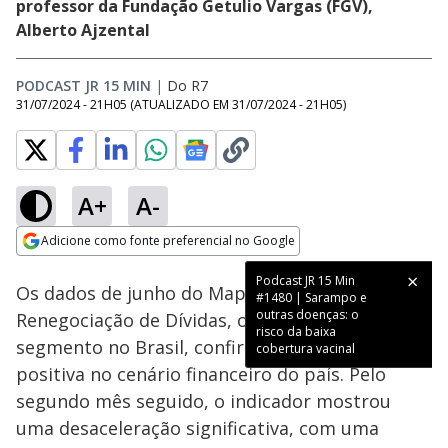
professor da Fundação Getulio Vargas (FGV),
Alberto Ajzental
PODCAST JR 15 MIN
|
Do R7
31/07/2024 - 21H05
(ATUALIZADO EM
31/07/2024 - 21H05
)
A+
A-
Loaded
:
8.77%
Adicione como fonte preferencial no Google
Subtitles
Ativar
Som
Opens in new window
Podcast JR 15 Min
Os dados de junho do Mapa da Inadimplência e
#1480 | Sarampo e
outras doenças: o
Renegociação de Dívidas, o principal do
risco da baixa
segmento no Brasil, confirmam uma tendência
cobertura vacinal
positiva no cenário financeiro do país. Pelo
segundo mês seguido, o indicador mostrou
uma desaceleração significativa, com uma