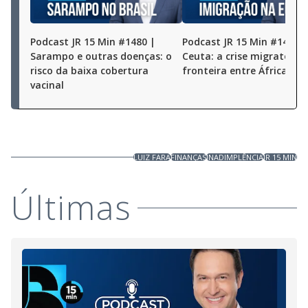
Podcast JR 15 Min #1480 |
Podcast JR 15 Min #1479 |
Sarampo e outras doenças: o
Ceuta: a crise migratória
risco da baixa cobertura
fronteira entre África e 
vacinal
LUIZ FARA
FINANÇAS
INADIMPLÊNCIA
JR 15 MIN
Últimas