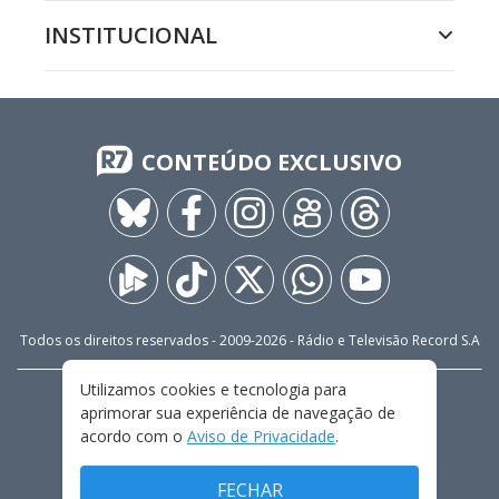
INSTITUCIONAL
CONTEÚDO EXCLUSIVO
Todos os direitos reservados - 2009-
2026
- Rádio e Televisão Record S.A
Utilizamos cookies e tecnologia para
CARREIRA
FALE CONOSCO
PRIVACIDADE
aprimorar sua experiência de navegação de
TERMOS E CONDIÇÕES DE USO
acordo com o
Aviso de Privacidade
.
FECHAR