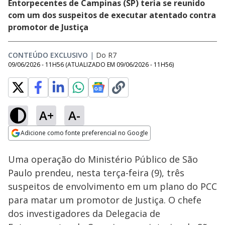
Entorpecentes de Campinas (SP) teria se reunido
com um dos suspeitos de executar atentado contra
promotor de Justiça
CONTEÚDO EXCLUSIVO
|
Do R7
09/06/2026 - 11H56
(ATUALIZADO EM
09/06/2026 - 11H56
)
A+
A-
Loaded
:
91.84%
Adicione como fonte preferencial no Google
Subtitles
Ativar
Som
Opens in new window
Uma operação do Ministério Público de São
Paulo prendeu, nesta terça-feira (9), três
suspeitos de envolvimento em um plano do PCC
para matar um promotor de Justiça. O chefe
dos investigadores da Delegacia de