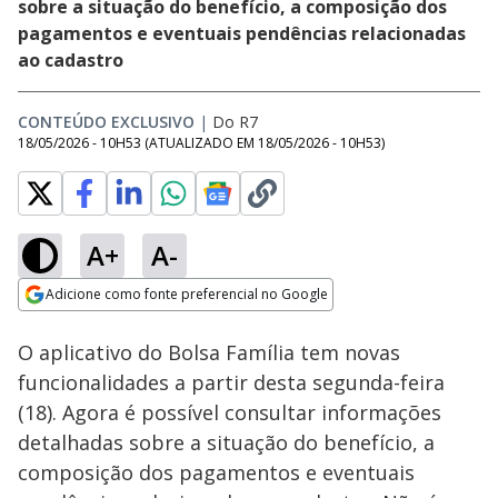
sobre a situação do benefício, a composição dos
pagamentos e eventuais pendências relacionadas
ao cadastro
CONTEÚDO EXCLUSIVO
|
Do R7
18/05/2026 - 10H53
(ATUALIZADO EM
18/05/2026 - 10H53
)
A+
A-
Loaded
:
100.00%
Adicione como fonte preferencial no Google
Subtitles
Ativar
Som
Opens in new window
Assista à íntegra da 1ª
O aplicativo do Bolsa Família tem novas
edição do JR 24 Horas
desta sexta (7)
funcionalidades a partir desta segunda-feira
(18). Agora é possível consultar informações
detalhadas sobre a situação do benefício, a
composição dos pagamentos e eventuais