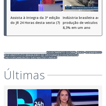
Assista à íntegra da 3ª edição
Indústria brasileira aceler
do JR 24 Horas desta sexta (7)
produção de veículos cres
8,3% em um ano
AQUECIMENTO GLOBAL
BRASIL
DESEMPREGO
IBGE (INSTITUTO BRASILEIRO DE GEOGRAFIA E ESTATÍSTICA)
ONU (ORGANIZAÇÃO DAS NAÇÕES UNIDAS)
Últimas