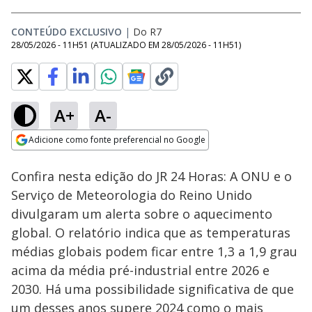
CONTEÚDO EXCLUSIVO
|
Do R7
28/05/2026 - 11H51
(ATUALIZADO EM
28/05/2026 - 11H51
)
A+
A-
Loaded
:
16.80%
Adicione como fonte preferencial no Google
Subtitles
Ativar
Som
Opens in new window
Confira nesta edição do JR 24 Horas: A ONU e o
Serviço de Meteorologia do Reino Unido
divulgaram um alerta sobre o aquecimento
global. O relatório indica que as temperaturas
médias globais podem ficar entre 1,3 a 1,9 grau
acima da média pré-industrial entre 2026 e
2030. Há uma possibilidade significativa de que
um desses anos supere 2024 como o mais