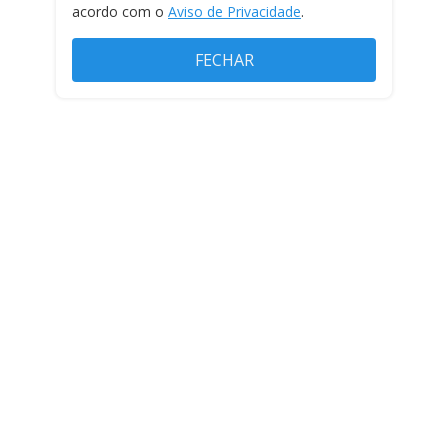
acordo com o
Aviso de Privacidade
.
FECHAR
ESPORTES
ENTRETENIMENTO
JR 24H
RECORD
INSTITUCIONAL