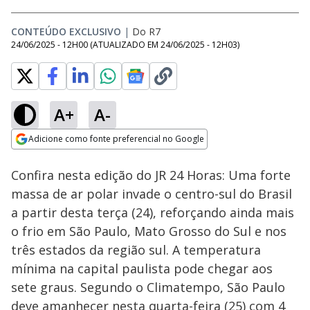
CONTEÚDO EXCLUSIVO
|
Do R7
24/06/2025 - 12H00
(ATUALIZADO EM
24/06/2025 - 12H03
)
A+
A-
Loaded
:
25.25%
Adicione como fonte preferencial no Google
Subtitles
Ativar
Som
Opens in new window
Confira nesta edição do JR 24 Horas: Uma forte
massa de ar polar invade o centro-sul do Brasil
a partir desta terça (24), reforçando ainda mais
o frio em São Paulo, Mato Grosso do Sul e nos
três estados da região sul. A temperatura
mínima na capital paulista pode chegar aos
sete graus. Segundo o Climatempo, São Paulo
deve amanhecer nesta quarta-feira (25) com 4