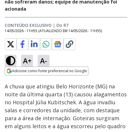
não sofreram danos; equipe de manutenção foi
acionada
CONTEÚDO EXCLUSIVO
|
Do R7
14/05/2026 - 11H55
(ATUALIZADO EM
14/05/2026 - 11H55
)
A+
A-
Loaded
:
100.00%
Adicione como fonte preferencial no Google
Subtitles
Ativar
Som
Opens in new window
A chuva que atingiu Belo Horizonte (MG) na
noite da última quarta (13) causou alagamentos
no Hospital Júlia Kubitschek. A água invadiu
salas e corredores da unidade, com destaque
para a área de internação. Goteiras surgiram
em alguns leitos e a água escorreu pelo quadro