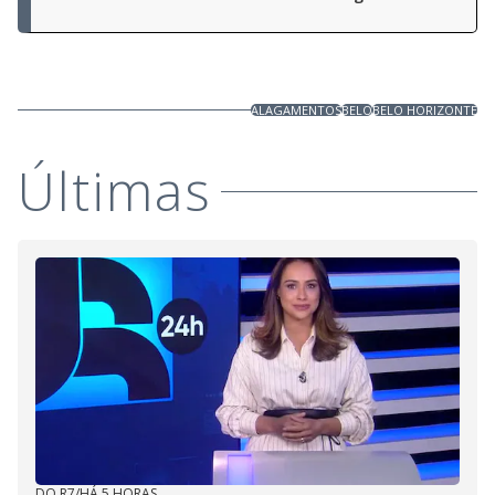
ALAGAMENTOS
BELO
BELO HORIZONTE
Últimas
DO R7
/
HÁ 5 HORAS