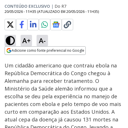
CONTEÚDO EXCLUSIVO
|
Do R7
20/05/2026 - 11H35
(ATUALIZADO EM
20/05/2026 - 11H35
)
A+
A-
Loaded
:
100.00%
Adicione como fonte preferencial no Google
Subtitles
Ativar
Som
Opens in new window
Um cidadão americano que contraiu ebola na
República Democrática do Congo chegou à
Alemanha para receber tratamento. O
Ministério da Saúde alemão informou que a
escolha se deu pela experiência no manejo de
pacientes com ebola e pelo tempo de voo mais
curto em comparação aos Estados Unidos. A
atual cepa da doença já causou 131 mortes na
República Democrática do Congo, levando a