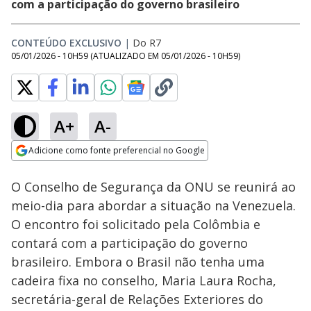
com a participação do governo brasileiro
CONTEÚDO EXCLUSIVO
|
Do R7
05/01/2026 - 10H59
(ATUALIZADO EM
05/01/2026 - 10H59
)
A+
A-
Loaded
:
100.00%
Adicione como fonte preferencial no Google
Subtitles
Ativar
Som
Opens in new window
O Conselho de Segurança da ONU se reunirá ao
meio-dia para abordar a situação na Venezuela.
O encontro foi solicitado pela Colômbia e
contará com a participação do governo
brasileiro. Embora o Brasil não tenha uma
cadeira fixa no conselho, Maria Laura Rocha,
secretária-geral de Relações Exteriores do