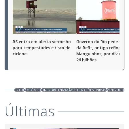
RS entra em alerta vermelho
Governo do Rio pede falê
para tempestades e risco de
da Refit, antiga refinaria 
ciclone
Manguinhos, por dívida d
26 bilhões
BRASIL
COLÔMBIA
ONU (ORGANIZAÇÃO DAS NAÇÕES UNIDAS)
VENEZUELA
Últimas