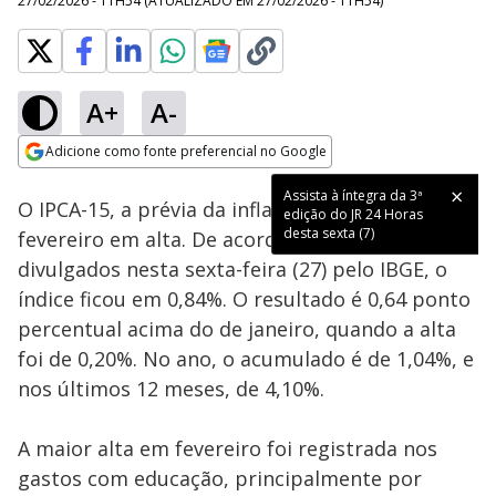
27/02/2026 - 11H54
(ATUALIZADO EM
27/02/2026 - 11H54
)
A+
A-
Loaded
:
100.00%
Adicione como fonte preferencial no Google
Subtitles
Ativar
Som
Opens in new window
Assista à íntegra da 3ª
O IPCA-15, a prévia da inflação, fechou o mês de
edição do JR 24 Horas
desta sexta (7)
fevereiro em alta. De acordo com os números
divulgados nesta sexta-feira (27) pelo IBGE, o
índice ficou em 0,84%. O resultado é 0,64 ponto
percentual acima do de janeiro, quando a alta
foi de 0,20%. No ano, o acumulado é de 1,04%, e
nos últimos 12 meses, de 4,10%.
A maior alta em fevereiro foi registrada nos
gastos com educação, principalmente por