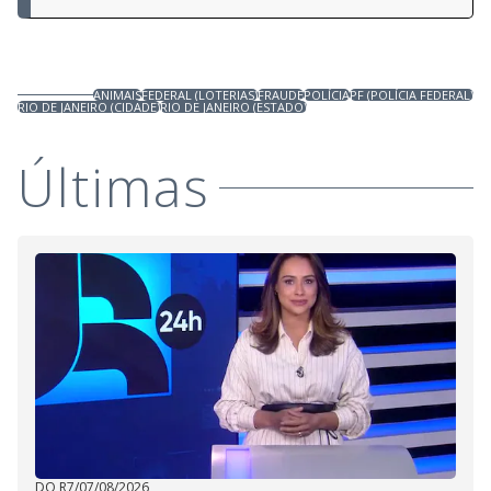
ANIMAIS
FEDERAL (LOTERIAS)
FRAUDE
POLÍCIA
PF (POLÍCIA FEDERAL)
RIO DE JANEIRO (CIDADE)
RIO DE JANEIRO (ESTADO)
Últimas
DO R7
/
07/08/2026