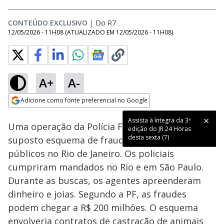
CONTEÚDO EXCLUSIVO
|
Do R7
12/05/2026 - 11H08
(ATUALIZADO EM
12/05/2026 - 11H08
)
A+
A-
Adicione como fonte preferencial no Google
Tocar
Play
Assista à íntegra da 3ª
This
Opens in new window
Próximo
edição do JR 24 Horas desta
PF mira fraudes de R$ 200 milhões em licitações no Rio de Janeiro
is
Assista à íntegra da 3ª
Close
Vídeo
Uma operação da Polícia Federal investiga um
a
sexta (7)
edição do JR 24 Horas
Modal
por
Conteúdo Exclusivo
modal
Dialog
Video
desta sexta (7)
suposto esquema de fraude em contratos
window.
This
públicos no Rio de Janeiro. Os policiais
modal
can
cumpriram mandados no Rio e em São Paulo.
be
closed
Durante as buscas, os agentes apreenderam
by
pressing
dinheiro e joias. Segundo a PF, as fraudes
the
Escape
podem chegar a R$ 200 milhões. O esquema
key
or
envolveria contratos de castração de animais
activating