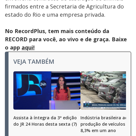
the
firmados entre a Secretaria de Agricultura do
close
button.
estado do Rio e uma empresa privada.
No RecordPlus, tem mais conteúdo da
RECORD para você, ao vivo e de graça. Baixe
o app
aqui!
VEJA TAMBÉM
Assista à íntegra da 3ª edição
Indústria brasileira aceler
do JR 24 Horas desta sexta (7)
produção de veículos cres
8,3% em um ano