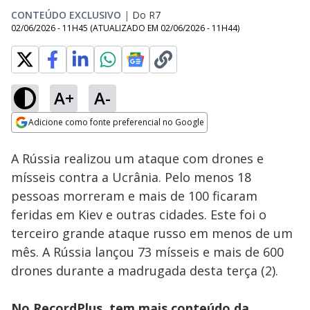
CONTEÚDO EXCLUSIVO
|
Do R7
02/06/2026 - 11H45
(ATUALIZADO EM
02/06/2026 - 11H44
)
A+
A-
Loaded
:
100.00%
Adicione como fonte preferencial no Google
Subtitles
Ativar
Som
Opens in new window
A Rússia realizou um ataque com drones e
mísseis contra a Ucrânia. Pelo menos 18
pessoas morreram e mais de 100 ficaram
feridas em Kiev e outras cidades. Este foi o
terceiro grande ataque russo em menos de um
mês. A Rússia lançou 73 mísseis e mais de 600
drones durante a madrugada desta terça (2).
No RecordPlus, tem mais conteúdo da