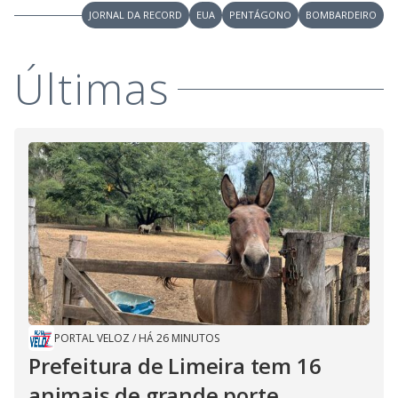
V
o
JORNAL DA RECORD
EUA
PENTÁGONO
BOMBARDEIRO
i
Últimas
d
e
o
PORTAL VELOZ
/
HÁ 26 MINUTOS
Prefeitura de Limeira tem 16
animais de grande porte