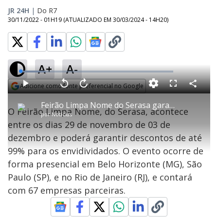
JR 24H
|
Do R7
30/11/2022 - 01H19
(ATUALIZADO EM
30/03/2024 - 14H20
)
A+
A-
L
o
a
Adicione como fonte preferencial no Google
d
C
P
V
A
P
F
e
o
l
o
v
u
Opens in new window
d
m
a
l
a
l
:
Feirão Limpa Nome do Serasa garantirá descontos de até 99%
p
y
t
n
l
1
O Feirão Limpa Nome, do Serasa, acontece
a
a
ç
s
6
por
Notícias
r
r
a
c
.
t
1
r
l
r
6
entre os dias 29 de novembro de 03 de
i
0
1
e
7
l
s
0
e
%
h
dezembro e poderá garantir descontos de até
e
s
n
a
g
e
r
u
g
99% para os envidividados. O evento ocorre de
n
u
a
d
n
o
d
forma presencial em Belo Horizonte (MG), São
s
o
s
Paulo (SP), e no Rio de Janeiro (RJ), e contará
y
com 67 empresas parceiras.
M
u
d