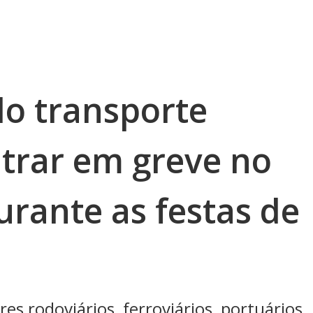
do transporte
ntrar em greve no
rante as festas de
s rodoviários, ferroviários, portuários