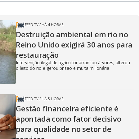
y
e
V
FEED TV
/
HÁ 4 HORAS
Destruição ambiental em rio no
Reino Unido exigirá 30 anos para
i
restauração
Intervenção ilegal de agricultor arrancou árvores, alterou
o leito do rio e gerou prisão e multa milionária
d
e
FEED TV
/
HÁ 5 HORAS
Gestão financeira eficiente é
apontada como fator decisivo
o
para qualidade no setor de