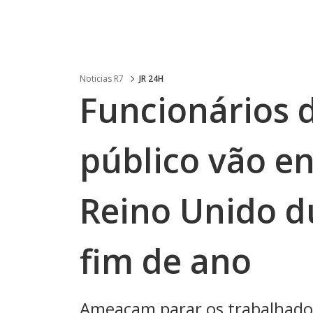
Noticias R7
JR 24H
Funcionários 
público vão e
Reino Unido du
fim de ano
Ameaçam parar os trabalhadore