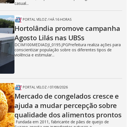
casual...
PORTAL VELOZ
/
HÁ 16 HORAS
Hortolândia promove campanha
Agosto Lilás nas UBSs
DCIM100MEDIADJI_0195.JPGPrefeitura realiza ações para
conscientizar população sobre os diferentes tipos de
violência e estimular...
PORTAL VELOZ
/
07/08/2026
Mercado de congelados cresce e
ajuda a mudar percepção sobre
qualidade dos alimentos prontos
Fundada em 2011, fabricante de pães de queijo de
Suzano aposta em ingredientes naturais e...