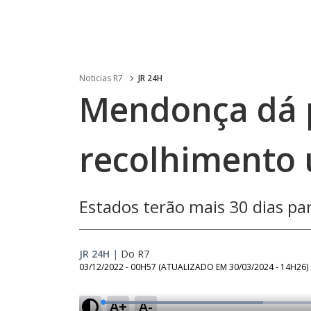
Noticias R7
JR 24H
Mendonça dá 
recolhimento 
Estados terão mais 30 dias p
JR 24H
|
Do R7
03/12/2022 - 00H57
(ATUALIZADO EM
30/03/2024 - 14H26
)
A+
A-
L