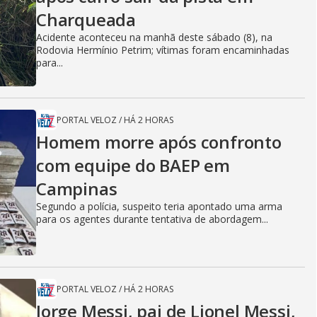
i
Charqueada
Acidente aconteceu na manhã deste sábado (8), na
d
Rodovia Hermínio Petrim; vítimas foram encaminhadas
para...
e
PORTAL VELOZ
/
HÁ 2 HORAS
Homem morre após confronto
o
com equipe do BAEP em
Campinas
Segundo a polícia, suspeito teria apontado uma arma
para os agentes durante tentativa de abordagem...
PORTAL VELOZ
/
HÁ 2 HORAS
Jorge Messi, pai de Lionel Messi,