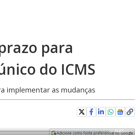
prazo para
único do ICMS
ara implementar as mudanças
R
-
0:28
Adicione como fonte preferencial no Google